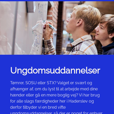
Ungdomsuddannelser
Tømrer, SOSU eller STX? Valget er svært og
afhænger af, om du lyst til at arbejde med dine
hænder eller gå en mere boglig vej? Vi har brug
for alle slags færdigheder her i Haderslev og
derfor tilbyder vi en bred vifte
ungdomsuddannelser, så der er noget for enhver