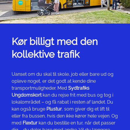
Kør billigt med den
kollektive trafik
Uanset om du skal til skole, job eller bare ud og
opleve noget, er det godt at kende dine
transportmuligheder. Med
Sydtrafiks
Ungdomskort
kan du rejse frit med bus og tog i
lokalområdet – og få rabat i resten af landet. Du
kan også bruge
Plustur
, som giver dig et lift til
eller fra bussen, hvis den ikke kører hele vejen. Og
med
Flextur
kan du bestille en tur, når det passer
dig – du deler bare med andre. Vil du længere