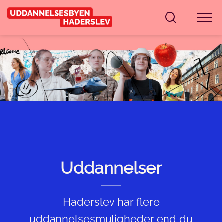
Uddannelser
Haderslev har flere
uddannelsesmuligheder end du