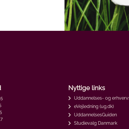
d
Nyttige links
15
Uddannelses- og erhverv
5
eVejledning (ug.dk)
5
UddannelsesGuiden
17
Studievalg Danmark
3