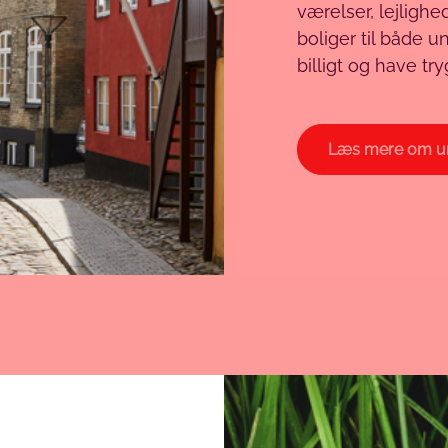
værelser, lejligh
boliger til både 
billigt og have t
Læs mere om u