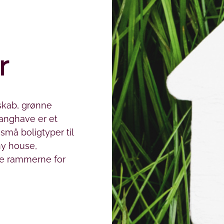
r
skab, grønne
Langhave er et
små boligtyper til
ny house,
be rammerne for