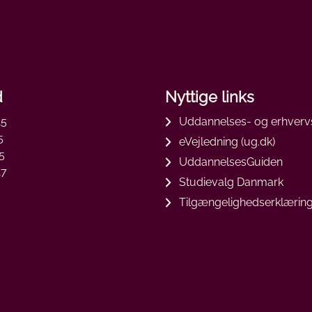
d
Nyttige links
15
Uddannelses- og erhverv
5
eVejledning (ug.dk)
5
UddannelsesGuiden
17
Studievalg Danmark
3
Tilgængelighedserklærin