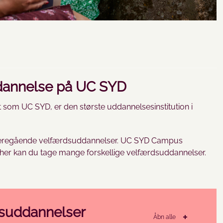
dannelse på UC SYD
som UC SYD, er den største uddannelsesinstitution i
videregående velfærdsuddannelser. UC SYD Campus
g her kan du tage mange forskellige velfærdsuddannelser.
suddannelser
Åbn alle