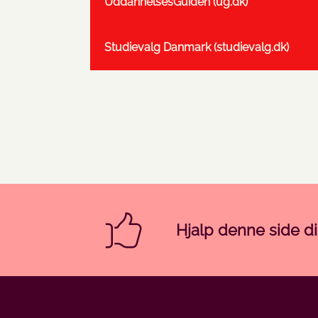
UddannelsesGuiden (ug.dk)
Studievalg Danmark (studievalg.dk)
Hjalp denne side d