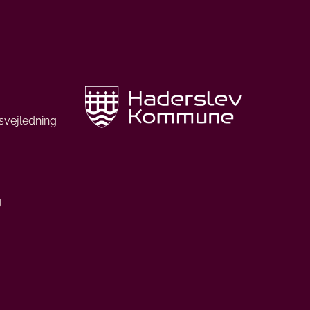
svejledning
g