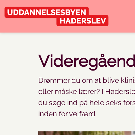
Videregåend
Drømmer du om at blive klinis
eller måske lærer? I Hadersl
du søge ind på hele seks fo
inden for velfærd.