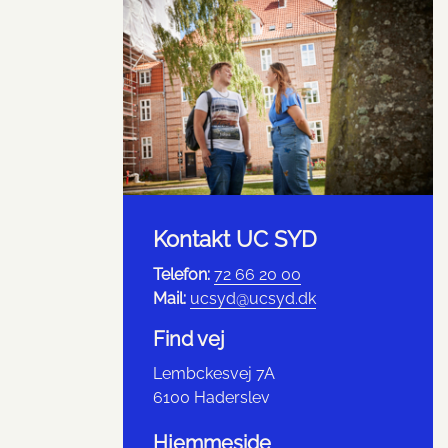
Kontakt UC SYD
Telefon:
72 66 20 00
Mail:
ucsyd@ucsyd.dk
Find vej
Lembckesvej 7A
6100 Haderslev
Hjemmeside